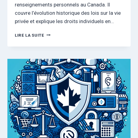
renseignements personnels au Canada. Il
couvre l’évolution historique des lois sur la vie
privée et explique les droits individuels en…
COMPRENDRE
LIRE LA SUITE
LE
DROIT
À
LA
PROTECTION
DE
LA
VIE
PRIVÉE
AU
CANADA