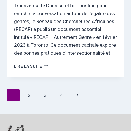
Transversalité Dans un effort continu pour
enrichir la conversation autour de l’égalité des
genres, le Réseau des Chercheures Africaines
(RECAF) a publié un document essentiel
intitulé « RECAF – Autrement Genre » en février
2023 à Toronto. Ce document capitale explore
des bonnes pratiques d’intersectionnalité et…
AUTREMENT
LIRE LA SUITE
GENRE
Navigation
Page
1
2
3
4
de
suivante
page