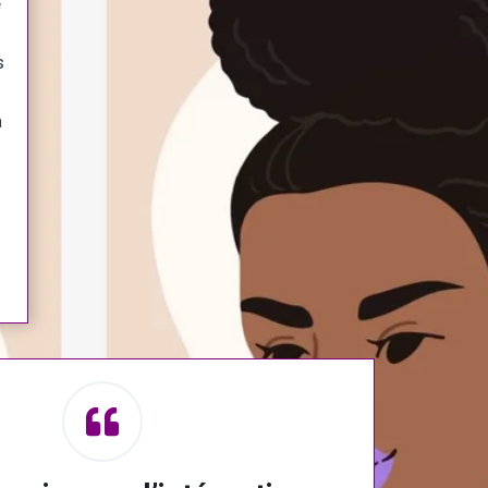
é
s
à