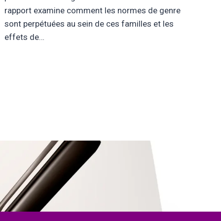
fr
rapport examine comment les normes de genre
dét
sont perpétuées au sein de ces familles et les
la 
effets de…
ég