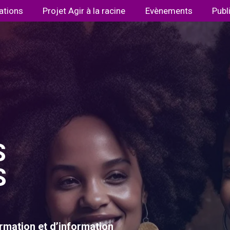
ations
Projet Agir à la racine
Evènements
Publ
S
S
rmation et d’information