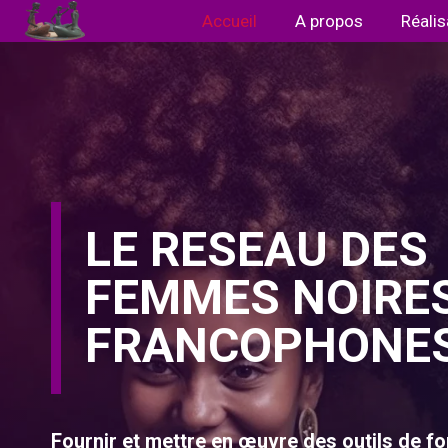
Aller
Accueil
A propos
Réalis
au
contenu
LE RESEAU DES
FEMMES NOIRE
FRANCOPHONE
Fournir et mettre en œuvre des outils de fo