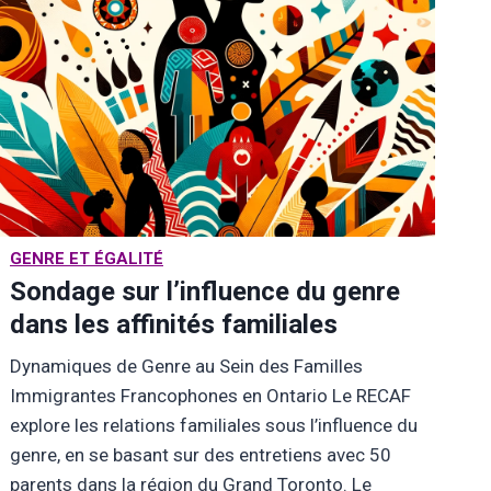
GENRE ET ÉGALITÉ
AC
EM
Sondage sur l’influence du genre
S
dans les affinités familiales
Ex
Dynamiques de Genre au Sein des Familles
Fr
Immigrantes Francophones en Ontario Le RECAF
S’i
explore les relations familiales sous l’influence du
dé
genre, en se basant sur des entretiens avec 50
fe
parents dans la région du Grand Toronto. Le