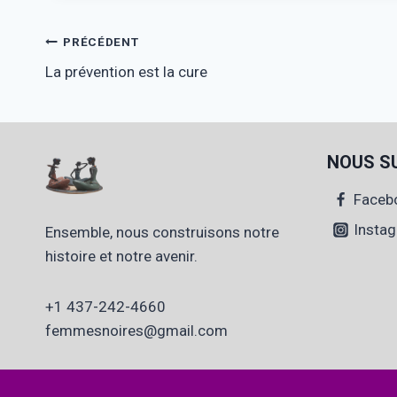
Navigation
PRÉCÉDENT
La prévention est la cure
de
l’article
NOUS S
Faceb
Insta
Ensemble, nous construisons notre
histoire et notre avenir.
+1 437-242-4660
femmesnoires@gmail.com