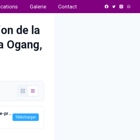
ications
Galerie
Contact
ion de la
la Ogang,
6-Droit-a-la-protection-de-la-vie-privee.pdf
Télécharger