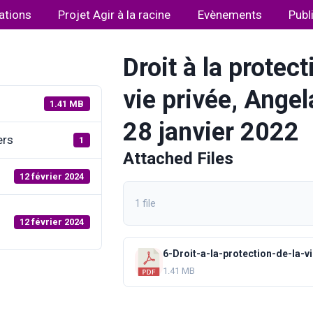
ations
Projet Agir à la racine
Evènements
Publ
Droit à la protect
vie privée, Ange
1.41 MB
28 janvier 2022
ers
1
Attached Files
12 février 2024
1 file
12 février 2024
1.41 MB