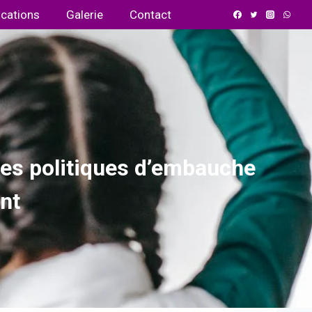
ications
Galerie
Contact
 les politiques d’embauche
nt