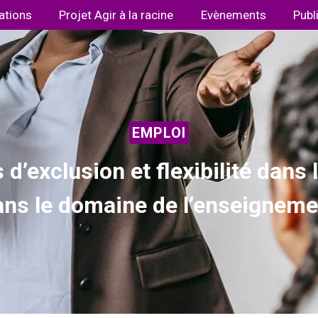
ations
Projet Agir à la racine
Evènements
Publ
EMPLOI
’exclusion et flexibilité dans
ans le domaine de l’enseigneme